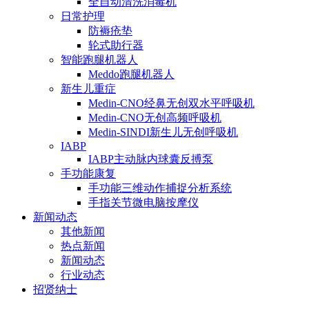
全自动清洗消毒机
日常护理
防褥疮垫
轮式助行器
智能跑腿机器人
Meddo跑腿机器人
新生儿重症
Medin-CNO经鼻无创双水平呼吸机
Medin-CNO无创高频呼吸机
Medin-SINDI新生儿无创呼吸机
IABP
IABP主动脉内球囊反搏泵
手功能康复
手功能三维动作捕捉分析系统
手指关节微电脑按摩仪
新闻动态
其他新闻
热点新闻
新闻动态
行业动态
招贤纳士