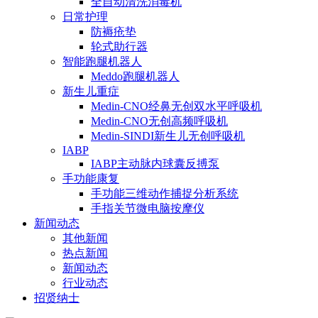
全自动清洗消毒机
日常护理
防褥疮垫
轮式助行器
智能跑腿机器人
Meddo跑腿机器人
新生儿重症
Medin-CNO经鼻无创双水平呼吸机
Medin-CNO无创高频呼吸机
Medin-SINDI新生儿无创呼吸机
IABP
IABP主动脉内球囊反搏泵
手功能康复
手功能三维动作捕捉分析系统
手指关节微电脑按摩仪
新闻动态
其他新闻
热点新闻
新闻动态
行业动态
招贤纳士