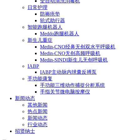
全自动清洗消毒机
日常护理
防褥疮垫
轮式助行器
智能跑腿机器人
Meddo跑腿机器人
新生儿重症
Medin-CNO经鼻无创双水平呼吸机
Medin-CNO无创高频呼吸机
Medin-SINDI新生儿无创呼吸机
IABP
IABP主动脉内球囊反搏泵
手功能康复
手功能三维动作捕捉分析系统
手指关节微电脑按摩仪
新闻动态
其他新闻
热点新闻
新闻动态
行业动态
招贤纳士