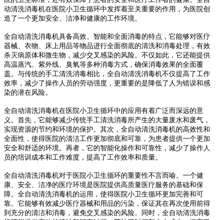
动清洗消毒机在医院小卫生循环中发挥着至关重要的作用，为医院创
造了一个更加安全、洁净和健康的工作环境。
全自动清洗消毒机具备高效、智能和全面消毒的特点，它能够对医疗
器械、衣物、床上用品等物品进行全面彻底的清洗和消毒处理，有效
杀灭病原体和微生物，减少交叉感染的风险。不仅如此，它还能提供
高温蒸汽、紫外线、臭氧等多种消毒方式，确保消毒效果的全面覆
盖。与传统的手工清洗消毒相比，全自动清洗消毒机不仅提高了工作
效率，减少了操作人员的劳动强度，更重要的是降低了人为错误和感
染的潜在风险。
全自动清洗消毒机在医院小卫生循环中的应用有着广泛而深远的意
义。首先，它能够减少传统手工清洗消毒所产生的大量废水和废气，
实现资源的节约和环境的保护。其次，全自动清洗消毒机的高效性和
全面性，使得医院的清洁工作更加彻底和可靠，为患者提供一个更加
安全和舒适的环境。再者，它的智能化操作和可靠性，减少了操作人
员的培训成本和工作难度，提高了工作效率和质量。
全自动清洗消毒机对于医院小卫生循环的重要性不言而喻。一个健
康、安全、洁净的医疗环境是医院提供高质量医疗服务的基础和保
障。全自动清洗消毒机的运用，使得医院小卫生循环更加完善和可
靠。它能够有效减少医疗器械和用品的污染，保证其在再次使用前得
到充分的清洁和消毒，避免交叉感染的风险。同时，全自动清洗消毒