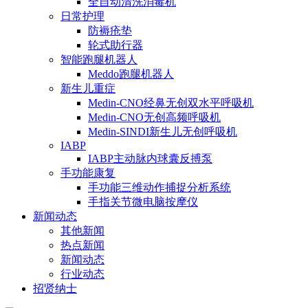
全自动清洗消毒机
日常护理
防褥疮垫
轮式助行器
智能跑腿机器人
Meddo跑腿机器人
新生儿重症
Medin-CNO经鼻无创双水平呼吸机
Medin-CNO无创高频呼吸机
Medin-SINDI新生儿无创呼吸机
IABP
IABP主动脉内球囊反搏泵
手功能康复
手功能三维动作捕捉分析系统
手指关节微电脑按摩仪
新闻动态
其他新闻
热点新闻
新闻动态
行业动态
招贤纳士