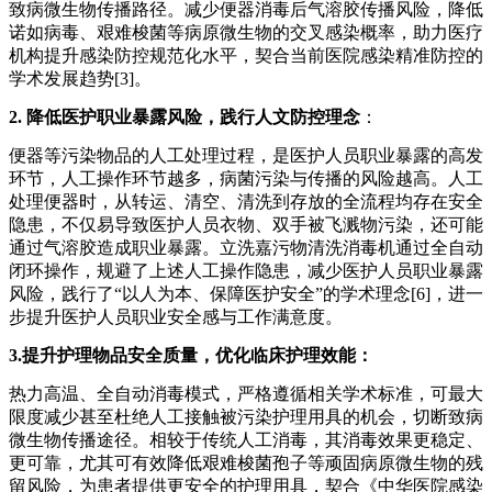
致病微生物传播路径
。
减少便器消毒后气溶胶传播风险，降低
诺如病毒、艰难梭菌等病原微生物的交叉感染概率，助力医疗
机构提升感染防控规范化水平，契合当前医院感染精准防控的
学术发展趋势
[3]。
2. 降低医护职业暴露风险，践行人文防控理念
：
便器等污染物品的人工处理过程，是医护人员职业暴露的高发
环节，人工操作环节越多，病菌污染与传播的风险越高。人工
处理便器时，从转运、清空、清洗到存放的全流程均存在安全
隐患，不仅易导致医护人员衣物、双手被飞溅物污染，还可能
通过气溶胶造成职业暴露。立洗嘉污物清洗消毒机通过全自动
闭环操作，规避了上述人工操作隐患，减少医护人员职业暴露
风险，践行了
“以人为本、保障医护安全”的学术理念[6]，进一
步提升医护人员职业安全感与工作满意度。
3.
提升护理物品安全质量，优化临床护理效能：
热力高温、全自动消毒模式，严格遵循相关学术标准，可最大
限度减少甚至杜绝人工接触被污染护理用具的机会，切断致病
微生物传播途径。相较于传统人工消毒，其消毒效果更稳定、
更可靠，尤其可有效降低艰难梭菌孢子等顽固病原微生物的残
留风险，为患者提供更安全的护理用具，契合《中华医院感染