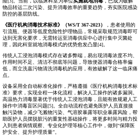
险[3]。当前，以临床科室为单位
实施就地消毒
，已成为破解
物品转运二次污染、提升消毒效率的重要趋势
，
夯实医院感染
防控的基层防线。
《医疗机构消毒技术标准》（
WS/T 367-2023）
，患者使用的
引流瓶、便器等低度危险性护理物品，常规采取规范消毒即可
达到无害化要求，无需转运至消毒供应中心进行集中灭菌处
理，因此科室就地消毒模式的优势愈发凸显
[4]。
传统人工浸泡消毒模式存在诸多弊端，易出现消毒浓度不均、
作用时间不足、清洁不彻底等问题，导致便器消毒合格率偏
低，而立洗嘉污物清洗消毒机的应用，有效破解了这一临床痛
点。
设备采用全自动标准化操作，严格遵循《医疗机构消毒技术标
准》要求，实现
全程
一体化流程，解决人工操作的诸多漏洞。
高温热力消毒
显著优于传统人工浸泡消毒，且能有效规避人工
操作中消毒盲区问题
[5]。
全自动流程也
避免医护人员直接接
触污染物，减少飞溅物污染、气溶胶暴露等职业暴露风险，帮
助医护人员摆脱脏污的重复性基础操作，将更多时间与精力投
入到患者病情观察、专业化护理等核心工作中
，做到
“
保障医
护安全、提升护理质量
”
。