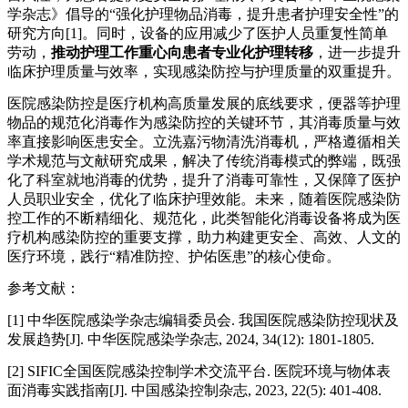
学杂志》倡导的
“强化护理物品消毒，提升患者护理安全性”的
研究方向[1]。同时，设备的应用减少了医护人员重复性简单
劳动，
推动护理工作重心向患者专业化护理转移
，进一步提升
临床护理质量与效率，实现感染防控与护理质量的双重提升。
医院感染防控是医疗机构高质量发展的底线要求，便器等护理
物品的规范化消毒作为感染防控的关键环节，其消毒质量与效
率直接影响医患安全。立洗嘉污物清洗消毒机
，
严格遵循相关
学术规范与文献研究成果，解决了传统消毒模式的弊端，既强
化了科室就地消毒的优势，提升了消毒可靠性，又保障了医护
人员职业安全，优化了临床护理效能。未来，随着医院感染防
控工作的不断精细化、规范化，此类智能化消毒设备将成为医
疗机构感染防控的重要支撑，助力构建更安全、高效、人文的
医疗环境，践行
“精准防控、护佑医患”的核心使命。
参考文献：
[1] 中华医院感染学杂志编辑委员会. 我国医院感染防控现状及
发展趋势[J]. 中华医院感染学杂志, 2024, 34(12): 1801-1805.
[2] SIFIC全国医院感染控制学术交流平台. 医院环境与物体表
面消毒实践指南[J]. 中国感染控制杂志, 2023, 22(5): 401-408.