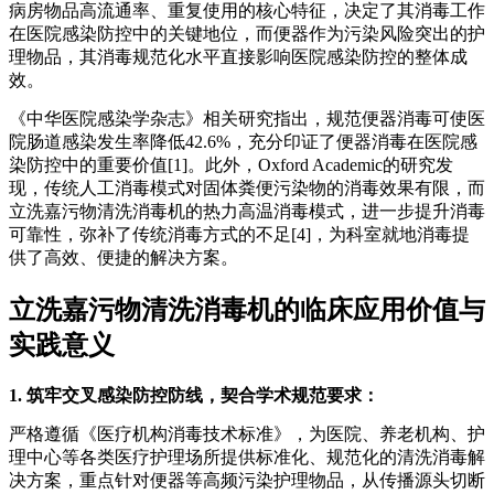
病房物品高流通率、重复使用的核心特征，决定了其消毒工作
在医院感染防控中的关键地位，而便器作为污染风险突出的护
理物品，其消毒规范化水平直接影响医院感染防控的整体成
效
。
《中华医院感染学杂志》相关研究指出，规范便器消毒可使医
院肠道感染发生率降低
42.6%，充分印证了便器消毒在医院感
染防控中的重要价值[1]。此外，Oxford Academic的研究发
现，传统人工消毒模式对固体粪便污染物的消毒效果有限，而
立洗嘉污物清洗消毒机的热力高温消毒模式
，
进一步提升消毒
可靠性，弥补了传统消毒方式的不足
[4]，为科室就地消毒提
供了高效、便捷的解决方案。
立洗嘉污物清洗消毒机的临床应用价值与
实践意义
1.
筑牢交叉感染防控防线，契合学术规范要求：
严格遵循《医疗机构消毒技术标准》，为医院、养老机构、护
理中心等各类医疗护理场所提供标准化、规范化的清洗消毒解
决方案，重点针对便器等高频污染护理物品，从传播源头切断