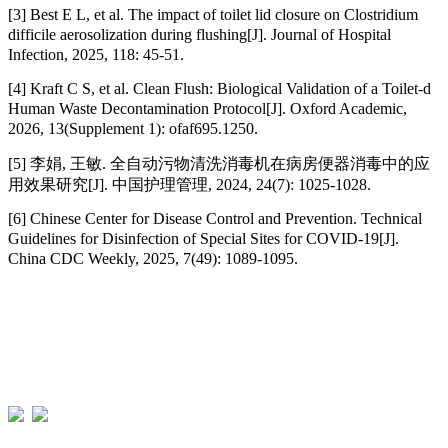
[3] Best E L, et al. The impact of toilet lid closure on Clostridium
difficile aerosolization during flushing[J]. Journal of Hospital
Infection, 2025, 118: 45-51.
[4] Kraft C S, et al. Clean Flush: Biological Validation of a Toilet-d
Human Waste Decontamination Protocol[J]. Oxford Academic,
2026, 13(Supplement 1): ofaf695.1250.
[5] 李娟, 王敏. 全自动污物清洗消毒机在病房便器消毒中的应
用效果研究[J]. 中国护理管理, 2024, 24(7): 1025-1028.
[6] Chinese Center for Disease Control and Prevention. Technical
Guidelines for Disinfection of Special Sites for COVID-19[J].
China CDC Weekly, 2025, 7(49): 1089-1095.