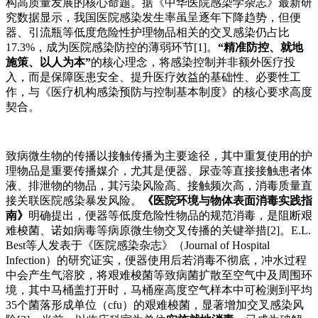
构高质量发展的核心命题。据《中华医院感染学杂志》最新研
究数据显示，我国医院感染发生率虽呈逐年下降趋势，但便
器、引流瓶等低度危险性护理物品相关的交叉感染仍占比
17.3%，成为医院感染防控的薄弱环节[1]。
“精准防控、就地
施策、以人为本”
的核心理念
，将
感染控制并非额外医疗投
入，而是保障医患安全、提升医疗效益的基础性、必要性工
作，与《医疗机构感染预防与控制基本制度》的核心要求高度
契合。
致病微生物的传播以接触传播为主要途径，其中重复使用的护
理物品是重要传播媒介，尤其是便器、尿壶等直接接触患者体
液、排泄物的物品，其污染风险高、接触频次高，消毒质量直
接关联医院感染暴发风险。
《医院环境与物体表面消毒实践指
南》
明确提出，便器等低度危险性物品的规范消毒，是阻断艰
难梭菌、诺如病毒等病原微生物交叉传播的关键举措
[2]。E.L.
Best等人发表于《医院感染杂志》（Journal of Hospital
Infection）的研究证实，便器使用后若消毒不彻底，冲水过程
中会产生气溶胶，将艰难梭菌等致病菌扩散至空气中及周围环
境，其中马桶盖打开时，马桶座高度空气样本中可检测到平均
35个菌落形成单位（cfu）的艰难梭菌，显著增加交叉感染风