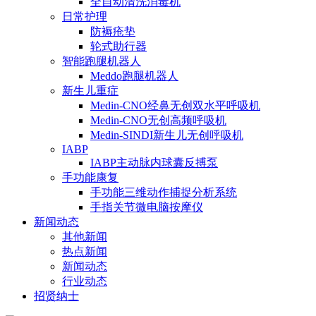
全自动清洗消毒机
日常护理
防褥疮垫
轮式助行器
智能跑腿机器人
Meddo跑腿机器人
新生儿重症
Medin-CNO经鼻无创双水平呼吸机
Medin-CNO无创高频呼吸机
Medin-SINDI新生儿无创呼吸机
IABP
IABP主动脉内球囊反搏泵
手功能康复
手功能三维动作捕捉分析系统
手指关节微电脑按摩仪
新闻动态
其他新闻
热点新闻
新闻动态
行业动态
招贤纳士