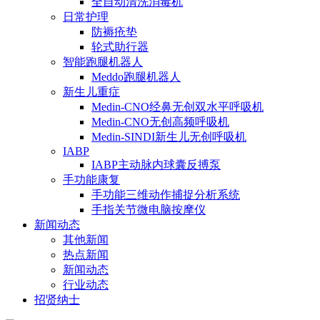
全自动清洗消毒机
日常护理
防褥疮垫
轮式助行器
智能跑腿机器人
Meddo跑腿机器人
新生儿重症
Medin-CNO经鼻无创双水平呼吸机
Medin-CNO无创高频呼吸机
Medin-SINDI新生儿无创呼吸机
IABP
IABP主动脉内球囊反搏泵
手功能康复
手功能三维动作捕捉分析系统
手指关节微电脑按摩仪
新闻动态
其他新闻
热点新闻
新闻动态
行业动态
招贤纳士